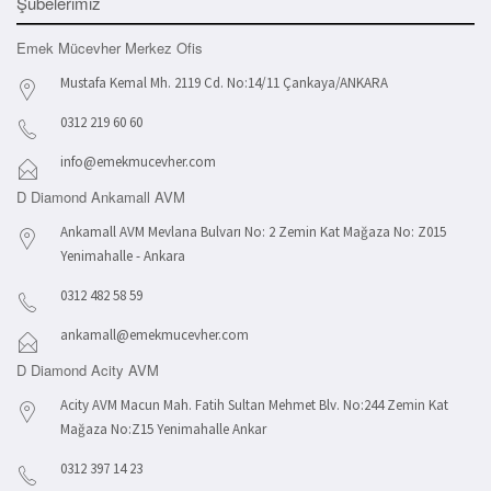
Şubelerimiz
Emek Mücevher Merkez Ofis
Mustafa Kemal Mh. 2119 Cd. No:14/11 Çankaya/ANKARA
0312 219 60 60
info@emekmucevher.com
D Diamond Ankamall AVM
Ankamall AVM Mevlana Bulvarı No: 2 Zemin Kat Mağaza No: Z015
Yenimahalle - Ankara
0312 482 58 59
ankamall@emekmucevher.com
D Diamond Acity AVM
Acity AVM Macun Mah. Fatih Sultan Mehmet Blv. No:244 Zemin Kat
Mağaza No:Z15 Yenimahalle Ankar
0312 397 14 23