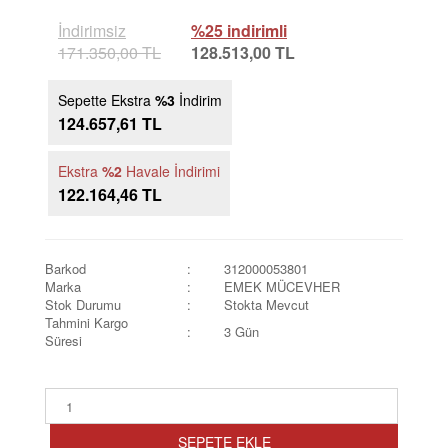
İndirimsiz
%25 indirimli
171.350,00 TL
128.513,00 TL
Sepette Ekstra
%3
İndirim
124.657,61 TL
Ekstra
%2
Havale İndirimi
122.164,46 TL
Barkod
:
312000053801
Marka
:
EMEK MÜCEVHER
Stok Durumu
:
Stokta Mevcut
Tahmini Kargo
:
3 Gün
Süresi
SEPETE EKLE