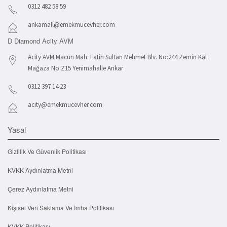
0312 482 58 59
ankamall@emekmucevher.com
D Diamond Acity AVM
Acity AVM Macun Mah. Fatih Sultan Mehmet Blv. No:244 Zemin Kat
Mağaza No:Z15 Yenimahalle Ankar
0312 397 14 23
acity@emekmucevher.com
Yasal
Gizlilik Ve Güvenlik Politikası
KVKK Aydınlatma Metni
Çerez Aydınlatma Metni
Kişisel Veri Saklama Ve İmha Politikası
KVKK Politikası