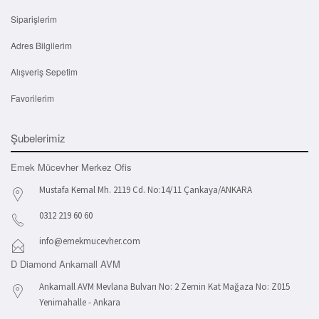
Siparişlerim
Adres Bilgilerim
Alışveriş Sepetim
Favorilerim
Şubelerimiz
Emek Mücevher Merkez Ofis
Mustafa Kemal Mh. 2119 Cd. No:14/11 Çankaya/ANKARA
0312 219 60 60
info@emekmucevher.com
D Diamond Ankamall AVM
Ankamall AVM Mevlana Bulvarı No: 2 Zemin Kat Mağaza No: Z015
Yenimahalle - Ankara