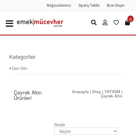
Mağazalarımız
Sipariş Takibi
Bize Ulaşın
0
Kategoriler
Geri Dön
Çeyrek Altın
Anasayfa
|
Shop
|
YATIRIM
|
Çeyrek Altın
Ürünleri
Sırala