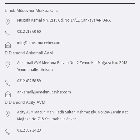
Emek Mücevher Merkez Ofis
Mustafa Kemal Mh. 2119 Cd. No:14/11 Çankaya/ANKARA
0312 219 60 60
info@emekmucevher.com
D Diamond Ankamall AVM
Ankamall AVM Mevlana Bulvarı No: 2 Zemin Kat Mağaza No: Z015
Yenimahalle - Ankara
0312 482 58 59
ankamall@emekmucevher.com
D Diamond Acity AVM
Acity AVM Macun Mah. Fatih Sultan Mehmet Blv. No:244 Zemin Kat
Mağaza No:Z15 Yenimahalle Ankar
0312 397 14 23