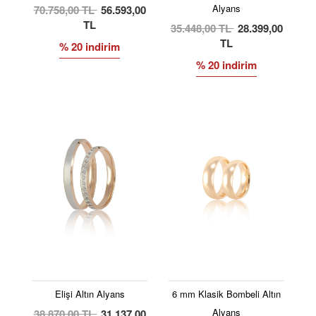
Alyans
70.758,00 TL
56.593,00
TL
35.448,00 TL
28.399,00
TL
% 20 indirim
% 20 indirim
Elişi Altın Alyans
6 mm Klasik Bombeli Altın
Alyans
38.870,00 TL
31.137,00