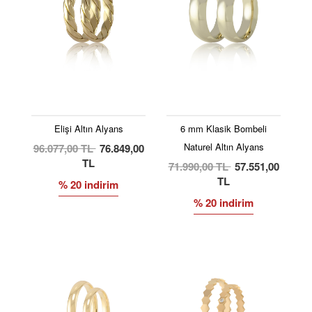
Elişi Altın Alyans
6 mm Klasik Bombeli
Naturel Altın Alyans
96.077,00 TL
76.849,00
TL
71.990,00 TL
57.551,00
TL
% 20 indirim
% 20 indirim