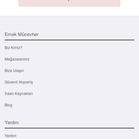
Emek Mücevher
Biz Kimiz?
Mağazalarımız
Bize Ulaşın
Güvenli Alışveriş
İnsan Kaynakları
Blog
Yardım
Yardım