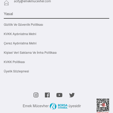
acity@emekmucevher.com
Yasal
Gizlilik Ve Güvenlik Politikası
KVKK Aydınlatma Metni
Çerez Aydınlatma Metni
Kişisel Veri Saklama Ve İmha Politikası
KVKK Politikası
Üyelik Sözleşmesi
Emek Mücevher
üyesidir