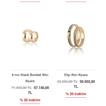
8 mm Klasik Bombeli Altın
Elişi Altın Alyans
Alyans
63.094,00 TL
50.502,00
TL
71.443,00 TL
57.140,00
TL
% 20 indirim
% 20 indirim