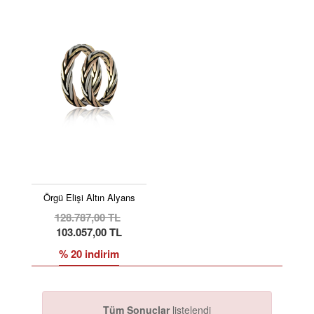
Örgü Elişi Altın Alyans
128.787,00 TL
103.057,00 TL
% 20 indirim
Tüm Sonuçlar
listelendi