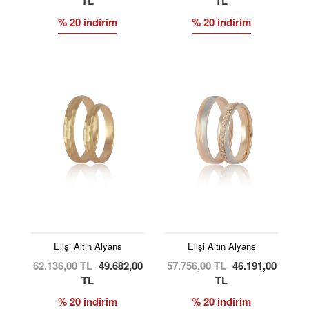
TL
TL
% 20 indirim
% 20 indirim
Elişi Altın Alyans
Elişi Altın Alyans
62.136,00 TL
49.682,00
57.756,00 TL
46.191,00
TL
TL
% 20 indirim
% 20 indirim