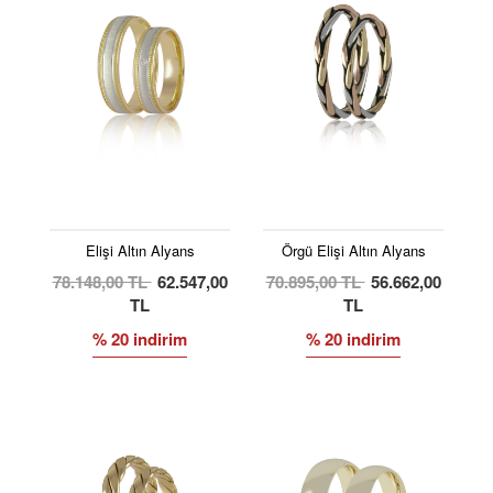
Elişi Altın Alyans
Örgü Elişi Altın Alyans
78.148,00 TL
62.547,00
70.895,00 TL
56.662,00
TL
TL
% 20 indirim
% 20 indirim