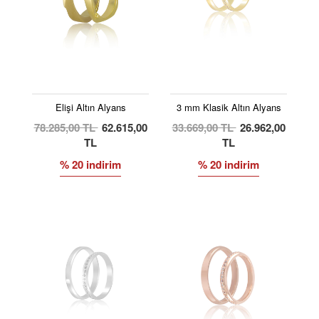
Elişi Altın Alyans
3 mm Klasik Altın Alyans
78.285,00 TL
62.615,00
33.669,00 TL
26.962,00
TL
TL
% 20 indirim
% 20 indirim