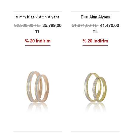
3 mm Klasik Altın Alyans
Elişi Altın Alyans
32.300,00 TL
25.799,00
51.871,00 TL
41.470,00
TL
TL
% 20 indirim
% 20 indirim