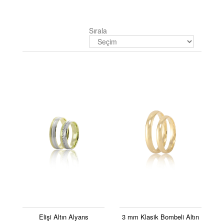
Sırala
Elişi Altın Alyans
3 mm Klasik Bombeli Altın