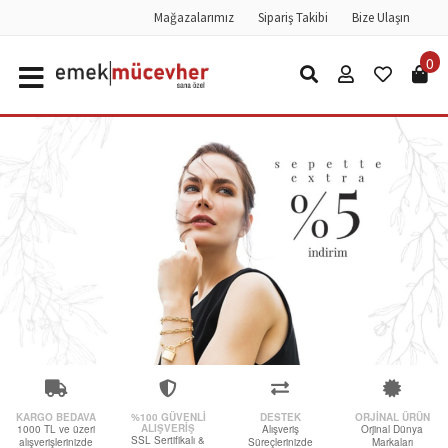
Mağazalarımız
Sipariş Takibi
Bize Ulaşın
0
KARGO BEDAVA
%100 GÜVENLI
DESTEK
ORJINAL ÜRÜN
ALIŞVERIŞ
1000 TL ve üzeri
Alışveriş
Orjinal Dünya
SSL Sertifikalı &
alışverişlerinizde
Süreçlerinizde
Markaları