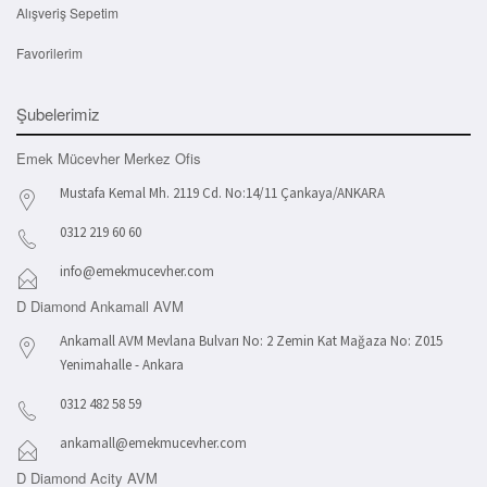
Alışveriş Sepetim
Favorilerim
Şubelerimiz
Emek Mücevher Merkez Ofis
Mustafa Kemal Mh. 2119 Cd. No:14/11 Çankaya/ANKARA
0312 219 60 60
info@emekmucevher.com
D Diamond Ankamall AVM
Ankamall AVM Mevlana Bulvarı No: 2 Zemin Kat Mağaza No: Z015
Yenimahalle - Ankara
0312 482 58 59
ankamall@emekmucevher.com
D Diamond Acity AVM